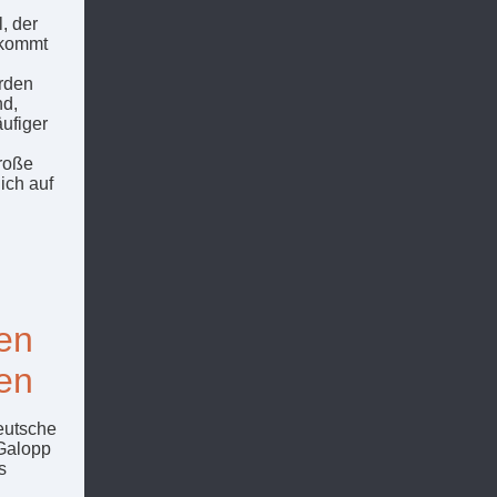
, der
s kommt
rden
nd,
ufiger
große
ich auf
en
len
eutsche
 Galopp
s