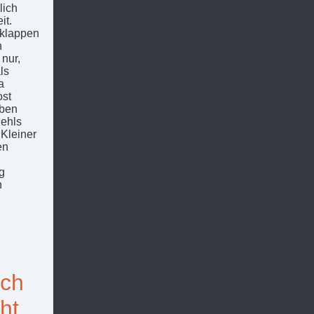
lich
it.
yklappen
h
 nur,
ls
a
ost
aben
Nehls
 Kleiner
en
g
n
Ich
ht,