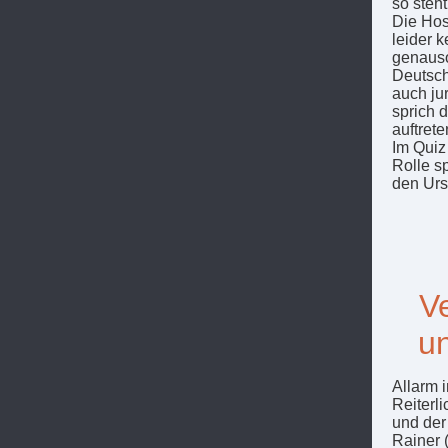
so steh
Die Ho
leider k
genauso
Deutsch
auch ju
sprich 
auftret
Im Quiz 
Rolle s
den Urs
V
un
Allarm 
Reiterl
und der
Rainer 