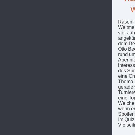
Rasen! 
Weltmei
vier Ja
angekün
dem Deu
Otto Be
rund um
Aber ni
interes
des Spr
eine Ch
Thema S
gerade 
Turnier
eine To
Welche 
wenn er
Spoiler
Im Quiz
Vielseit