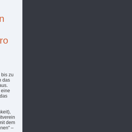
in
ro
 bis zu
h das
aus.
 eine
 das
keit),
itverein
 mit dem
onen“ –