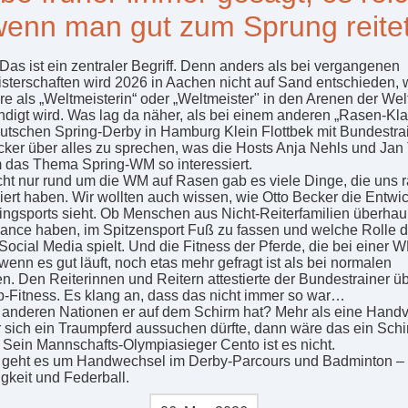
wenn man gut zum Sprung reitet
Das ist ein zentraler Begriff. Denn anders als bei vergangenen
sterschaften wird 2026 in Aachen nicht auf Sand entschieden, w
hre als „Weltmeisterin“ oder „Weltmeister" in den Arenen der Wel
digt wird. Was lag da näher, als bei einem anderen „Rasen-Klas
tschen Spring-Derby in Hamburg Klein Flottbek mit Bundestra
cker über alles zu sprechen, was die Hosts Anja Nehls und Jan
 das Thema Spring-WM so interessiert.
cht nur rund um die WM auf Rasen gab es viele Dinge, die uns 
siert haben. Wir wollten auch wissen, wie Otto Becker die Entwi
ingsports sieht. Ob Menschen aus Nicht-Reiterfamilien überhau
ance haben, im Spitzensport Fuß zu fassen und welche Rolle 
ocial Media spielt. Und die Fitness der Pferde, die bei einer 
wenn es gut läuft, noch etas mehr gefragt ist als bei normalen
en. Den Reiterinnen und Reitern attestierte der Bundestrainer ü
p-Fitness. Es klang an, dass das nicht immer so war…
anderen Nationen er auf dem Schirm hat? Mehr als eine Handv
 sich ein Traumpferd aussuchen dürfte, dann wäre das ein Sch
: Sein Mannschafts-Olympiasieger Cento ist es nicht.
 geht es um Handwechsel im Derby-Parcours und Badminton – 
igkeit und Federball.