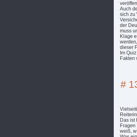
veröffe
Auch de
sich zu
Versich
der Deu
muss un
Klage e
werden,
dieser 
Im Quiz
Fakten 
# 1
Vielseit
Reiteri
Das ist
Fragen 
weiß, w
Was ein