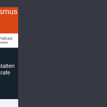
ismus
Podcast
swerte
talten
rafe