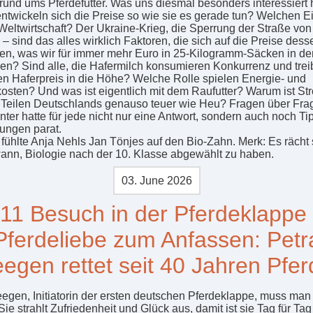
rund ums Pferdefutter. Was uns diesmal besonders interessiert 
ntwickeln sich die Preise so wie sie es gerade tun? Welchen Ei
 Weltwirtschaft? Der Ukraine-Krieg, die Sperrung der Straße von
– sind das alles wirklich Faktoren, die sich auf die Preise dess
en, was wir für immer mehr Euro in 25-Kilogramm-Säcken in den
en? Sind alle, die Hafermilch konsumieren Konkurrenz und tre
en Haferpreis in die Höhe? Welche Rolle spielen Energie- und
kosten? Und was ist eigentlich mit dem Raufutter? Warum ist Str
 Teilen Deutschlands genauso teuer wie Heu? Fragen über Fra
inter hatte für jede nicht nur eine Antwort, sondern auch noch T
ngen parat.
 fühlte Anja Nehls Jan Tönjes auf den Bio-Zahn. Merk: Es rächt 
ann, Biologie nach der 10. Klasse abgewählt zu haben.
03. June 2026
11 Besuch in der Pferdeklappe
Pferdeliebe zum Anfassen: Petr
eegen rettet seit 40 Jahren Pfer
eegen, Initiatorin der ersten deutschen Pferdeklappe, muss man 
ie strahlt Zufriedenheit und Glück aus, damit ist sie Tag für Tag