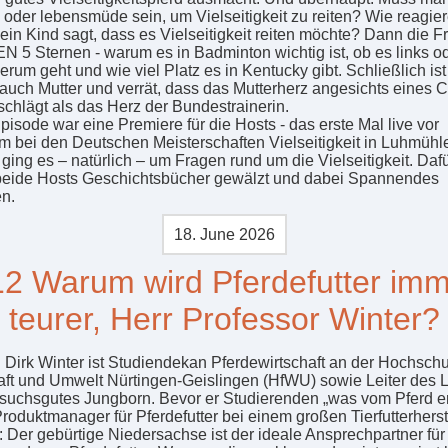
n oder lebensmüde sein, um Vielseitigkeit zu reiten? Wie reagier
in Kind sagt, dass es Vielseitigkeit reiten möchte? Dann die F
N 5 Sternen - warum es in Badminton wichtig ist, ob es links o
erum geht und wie viel Platz es in Kentucky gibt. Schließlich is
auch Mutter und verrät, dass das Mutterherz angesichts eines C
schlägt als das Herz der Bundestrainerin.
pisode war eine Premiere für die Hosts - das erste Mal live vor
m bei den Deutschen Meisterschaften Vielseitigkeit in Luhmühl
 ging es – natürlich – um Fragen rund um die Vielseitigkeit. Daf
eide Hosts Geschichtsbücher gewälzt und dabei Spannendes
n.
18. June 2026
2 Warum wird Pferdefutter im
teurer, Herr Professor Winter?
r. Dirk Winter ist Studiendekan Pferdewirtschaft an der Hochschu
aft und Umwelt Nürtingen-Geislingen (HfWU) sowie Leiter des L
suchsgutes Jungborn. Bevor er Studierenden „was vom Pferd er
roduktmanager für Pferdefutter bei einem großen Tierfutterherste
 Der gebürtige Niedersachse ist der ideale Ansprechpartner für 