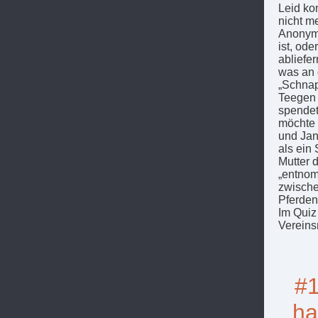
Leid ko
nicht me
Anonym 
ist, od
abliefe
was an 
„Schnap
Teegen 
spendet
möchte 
und Jan
als ein
Mutter 
„entnom
zwische
Pferden
Im Quiz
Vereins
#1
ha