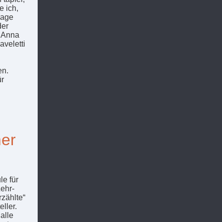
e ich,
rage
der
t Anna
aveletti
en.
ür
mer
le für
ehr-
zählte“
ller.
alle