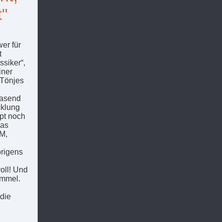
"
er für
t
siker“,
iner
 Tönjes
rasend
cklung
pt noch
das
WM,
brigens
oll! Und
immel.
die