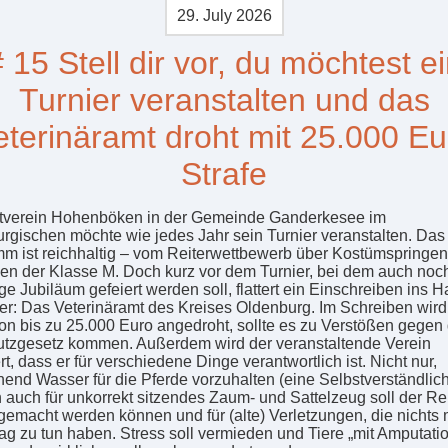
29. July 2026
 15 Stell dir vor, du möchtest e
Turnier veranstalten und das
eterinäramt droht mit 25.000 Eu
Strafe
tverein Hohenböken in der Gemeinde Ganderkesee im
rgischen möchte wie jedes Jahr sein Turnier veranstalten. Das
m ist reichhaltig – vom Reiterwettbewerb über Kostümspringen
en der Klasse M. Doch kurz vor dem Turnier, bei dem auch noc
ge Jubiläum gefeiert werden soll, flattert ein Einschreiben ins H
r: Das Veterinäramt des Kreises Oldenburg. Im Schreiben wird
von bis zu 25.000 Euro angedroht, sollte es zu Verstößen gegen
utzgesetz kommen. Außerdem wird der veranstaltende Verein
rt, dass er für verschiedene Dinge verantwortlich ist. Nicht nur,
hend Wasser für die Pferde vorzuhalten (eine Selbstverständlich
 auch für unkorrekt sitzendes Zaum- und Sattelzeug soll der Re
 gemacht werden können und für (alte) Verletzungen, die nichts
tag zu tun haben. Stress soll vermieden und Tiere „mit Amputati