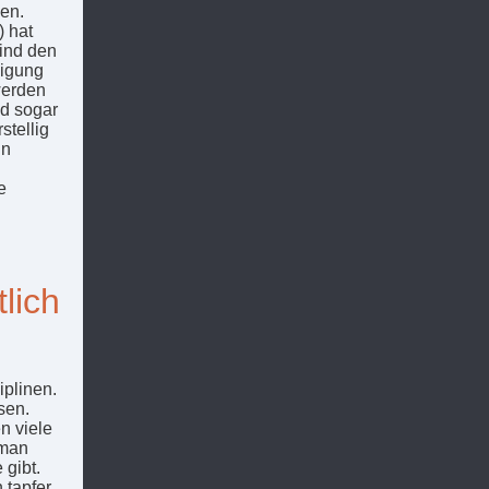
en.
 hat
sind den
nigung
werden
nd sogar
stellig
in
e
lich
iplinen.
sen.
n viele
 man
 gibt.
tapfer,