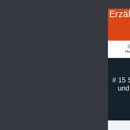
Erzä
S
Hie
# 15 
und