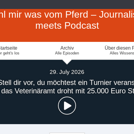
hl mir was vom Pferd – Journal
meets Podcast
tartseite
Archiv
Über diesen 
r geht's los
Alle Episoden
Alles Wissen
29. July 2026
Stell dir vor, du möchtest ein Turnier verans
 das Veterinäramt droht mit 25.000 Euro St