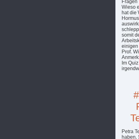
Fragen 
Wieso e
hat die
Hormus 
auswirk
schlepp
somit d
Arbeits
einigen
Prof. W
Anmerku
Im Quiz
irgendw
#
T
Petra T
haben. S