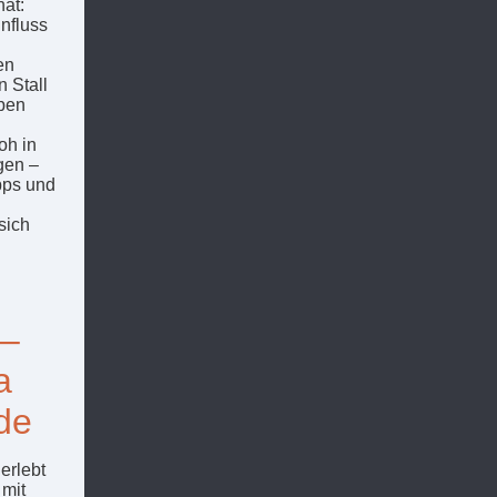
hat:
nfluss
en
 Stall
iben
oh in
gen –
ipps und
sich
 –
a
de
erlebt
 mit