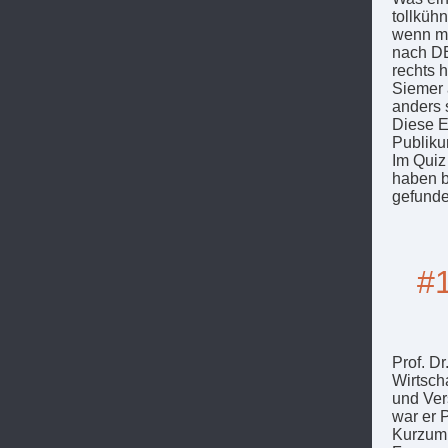
tollküh
wenn me
nach DE
rechts h
Siemer 
anders 
Diese E
Publiku
Im Quiz
haben b
gefunde
#1
Prof. D
Wirtsch
und Ver
war er P
Kurzum: