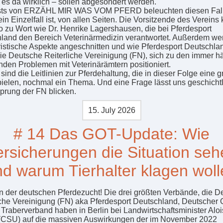
t es da wirklich – sollen abgesondert werden.
sts von ERZÄHL MIR WAS VOM PFERD beleuchten diesen Fall
ein Einzelfall ist, von allen Seiten. Die Vorsitzende des Verein
 zu Wort wie Dr. Henrike Lagershausen, die bei Pferdesport
land den Bereich Veterinärmedizin verantwortet. Außerdem we
ristische Aspekte angeschnitten und wie Pferdesport Deutschla
die Deutsche Reiterliche Vereinigung (FN), sich zu den immer hä
enden Problemen mit Veterinärämtern positioniert.
sind die Leitlinien zur Pferdehaltung, die in dieser Folge eine 
pielen, nochmal ein Thema. Und eine Frage lässt uns geschichtl
prung der FN blicken.
15. July 2026
# 14 Das GOT-Update: Wie
ersicherungen die Situation seh
d warum Tierhalter klagen wol
in der deutschen Pferdezucht! Die drei größten Verbände, die D
iche Vereinigung (FN) aka Pferdesport Deutschland, Deutscher
 Traberverband haben in Berlin bei Landwirtschaftsminister Aloi
(CSU) auf die massiven Auswirkungen der im November 2022