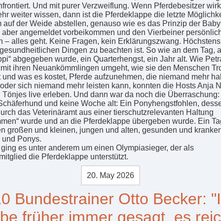
nfrontiert. Und mit purer Verzweiflung. Wenn Pferdebesitzer wirk
hr weiter wissen, dann ist die Pferdeklappe die letzte Möglichke
auf der Weide abstellen, genauso wie es das Prinzip der Bab
er aber angemeldet vorbeikommen und den Vierbeiner persönlic
rn – alles geht. Keine Fragen, kein Erklärungszwang. Höchstens
gesundheitlichen Dingen zu beachten ist. So wie an dem Tag, a
pi“ abgegeben wurde, ein Quarterhengst, ein Jahr alt. Wie Petr
mit ihren Neuankömmlingen umgeht, wie sie den Menschen Tr
 und was es kostet, Pferde aufzunehmen, die niemand mehr h
oder sich niemand mehr leisten kann, konnten die Hosts Anja 
 Tönjes live erleben. Und dann war da noch die Überraschung:
 Schäferhund und keine Woche alt: Ein Ponyhengstfohlen, dess
durch das Veterinäramt aus einer tierschutzrelevanten Haltung
men“ wurde und an die Pferdeklappe übergeben wurde. Ein Ta
n großen und kleinen, jungen und alten, gesunden und kranke
 und Ponys.
 ging es unter anderem um einen Olympiasieger, der als
mitglied die Pferdeklappe unterstützt.
20. May 2026
0 Bundestrainer Otto Becker: "
be früher immer gesagt, es reic