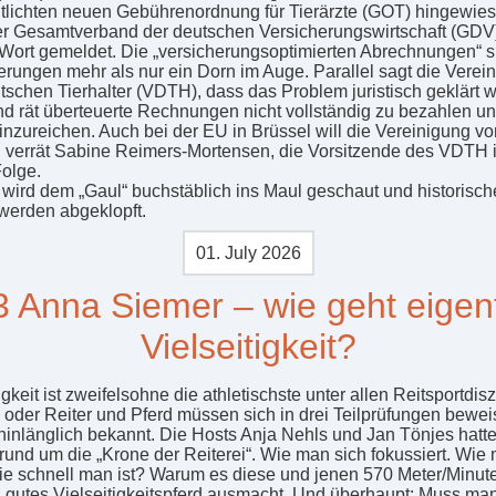
ntlichten neuen Gebührenordnung für Tierärzte (GOT) hingewies
r Gesamtverband der deutschen Versicherungswirtschaft (GDV)
 Wort gemeldet. Die „versicherungsoptimierten Abrechnungen“ 
erungen mehr als nur ein Dorn im Auge. Parallel sagt die Verei
tschen Tierhalter (VDTH), dass das Problem juristisch geklärt 
d rät überteuerte Rechnungen nicht vollständig zu bezahlen u
inzureichen. Auch bei der EU in Brüssel will die Vereinigung vor
 verrät Sabine Reimers-Mortensen, die Vorsitzende des VDTH 
Folge.
 wird dem „Gaul“ buchstäblich ins Maul geschaut und historisch
werden abgeklopft.
01. July 2026
3 Anna Siemer – wie geht eigent
Vielseitigkeit?
igkeit ist zweifelsohne die athletischste unter allen Reitsportdisz
n oder Reiter und Pferd müssen sich in drei Teilprüfungen bewei
 hinlänglich bekannt. Die Hosts Anja Nehls und Jan Tönjes hatte
rund um die „Krone der Reiterei“. Wie man sich fokussiert. Wie
ie schnell man ist? Warum es diese und jenen 570 Meter/Minute
 gutes Vielseitigkeitspferd ausmacht. Und überhaupt: Muss man 