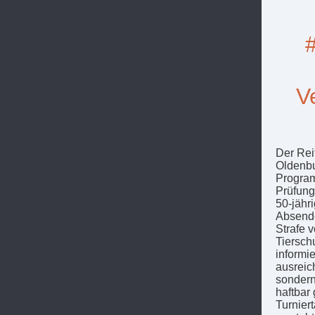
#
V
Der Rei
Oldenbu
Program
Prüfung
50-jähri
Absende
Strafe 
Tiersch
informie
ausreic
sondern
haftbar
Turnier